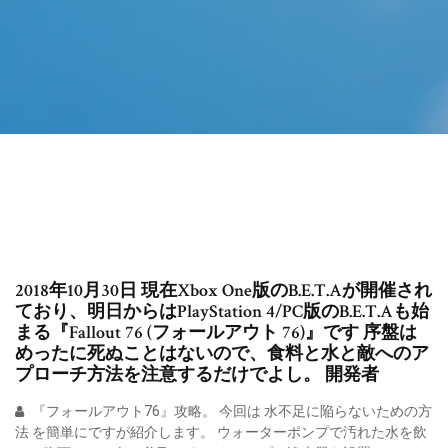
2018年10月30日 現在Xbox One版のB.E.T.Aが開催され
ており、明日からはPlayStation 4/PC版のB.E.T.Aも始
まる『Fallout 76 (フォールアウト 76)』です 序盤は
めったに死ぬことはないので、食料と水と敵へのア
プローチ方法を注意するだけでよし。 開発者
『フォールアウト76』攻略。 今回は 水不足に陥らないための方
法 を簡単にですが紹介します。 ウォーターポンプで汚れた水を飲