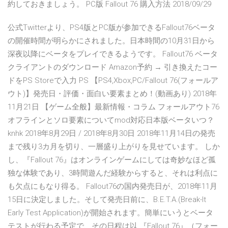
約しておきましょう。 PC版 Fallout 76 購入方法 2018/09/29
公式Twitterより、PS4版とPC版が参加できるFallout76ベータ
の開催時間が明らかにされました。日本時間の10月31日から
深夜以降にベータをプレイできるようです。 Fallout76 ベータ
クライアントのダウンロード Amazon予約 → 引き換えたコー
ドをPS Storeで入力 PS 【PS4,Xbox,PC/Fallout 76(フォールア
ウト)】発売日・評価・面白い要素まとめ！(動画あり) 2018年
11月21日 【ゲーム全般】最新情報・コラム フォールアウト76
オフラインとソロ要素についてmod対応日本版ベータいつ？
knhk 2018年8月29日 / 2018年8月30日 2018年11月14日の発売
まで残り3カ月を切り、一層盛り上がりを見せています。 しか
し、『Fallout 76』はオンラインゲームにしては奇妙なほど孤
独な体験であり、3時間遊んだ経験からすると、それは利点に
も欠点にもなり得る。 Fallout76の国内発売日が、2018年11月
15日に決定しました。そして発売日前に、B.E.T.A.(Break-It
Early Test Application)が開始されます。簡単にいうとベータ
テストが行わる予定で、その日程は以 『Fallout 76』（フォー