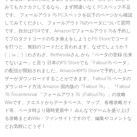
みてもカクカクしてるなら、まず間違いなく PCスペック不足
です。 フォールアウト76 PCスペックを以下のページから確認
してみてください。 フォールアウト76のベータについて質問
です。自分はPS4です。Amazonでフォールアウト76を予約し
てプロダクトコードの引き換えをしようとPS Storeでコード
を打つと、無効のコードだと言われます。なぜでしょうか？
(´；ω；`)（わざわざ、Bethesdaさん から「ベータの登録 出来
てないよ〜」と言う 日本のPS Storeでも「Fallout76 ベータ」
の配信が開始されました。AmazonやPS Storeで予約したユー
ザーがダウンロードすることができます。 Fallout76 ベータの
ダウンロード方法 Amazon 国内版の『Fallout 76』、『Fallout
76 Tricentennial 「フォールアウト76（Fallout76）」の攻略
Wikiです。クエストからデータベース、マップ、各種攻略ガイ
ド等、ベータ時より随時更新中！ みんなでゲームを盛り上げ
る攻略まとめWiki・ファンサイトですので、編集やコメントな
どお気軽にどうぞ！