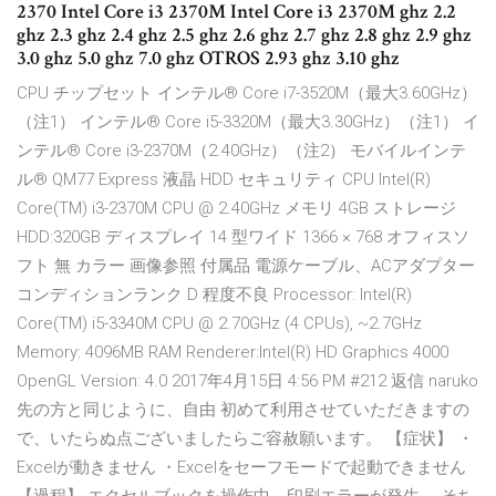
2370 Intel Core i3 2370M Intel Core i3 2370M ghz 2.2
ghz 2.3 ghz 2.4 ghz 2.5 ghz 2.6 ghz 2.7 ghz 2.8 ghz 2.9 ghz
3.0 ghz 5.0 ghz 7.0 ghz OTROS 2.93 ghz 3.10 ghz
CPU チップセット インテル® Core i7-3520M（最大3.60GHz）
（注1） インテル® Core i5-3320M（最大3.30GHz）（注1） イ
ンテル® Core i3-2370M（2.40GHz）（注2） モバイルインテ
ル® QM77 Express 液晶 HDD セキュリティ CPU Intel(R)
Core(TM) i3-2370M CPU @ 2.40GHz メモリ 4GB ストレージ
HDD:320GB ディスプレイ 14 型ワイド 1366 × 768 オフィスソ
フト 無 カラー 画像参照 付属品 電源ケーブル、ACアダプター
コンディションランク D 程度不良 Processor: Intel(R)
Core(TM) i5-3340M CPU @ 2.70GHz (4 CPUs), ~2.7GHz
Memory: 4096MB RAM Renderer:Intel(R) HD Graphics 4000
OpenGL Version: 4.0 2017年4月15日 4:56 PM #212 返信 naruko
先の方と同じように、自由 初めて利用させていただきますの
で、いたらぬ点ございましたらご容赦願います。 【症状】 ・
Excelが動きません ・Excelをセーフモードで起動できません