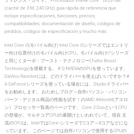
ファレンス・ガイド。 Procesador Intel® Core™ i3-2370M
(caché de 3 M, 2,40 GHz) guía rápida de referencia que
incluye especificaciones, funciones, precios,
compatibilidades, documentación de diseño, códigos de
pedidos, códigos de especificación y mucho más.
Intel Core i5(モバイル向け) Intel Core i5シリーズではエントリ
ー向け位置付けのモバイル向けCPU。モバイル向けi7シリーズ
と同じくターボ・ブースト・テクノロジー(Turbo Boost
Technology)を搭載する。 # Q.NVIDIAのGPUを使っています。
DaVinci Resolveには、どのドライバーを使えばいいですか？#
A.GeForceシリーズを使っている場合には、Studioドライバー
をお勧めします。 おためしブログ～自作パソコン・パソコン
パーツ・デジタル商品の性能を試す！のAMD Athlon64(アスロ
ン）プロセッサ一覧表のページです。 Core 2 DuoというCPU
の登場が、マルチコアCPUの幕開けといわれていて、現在 主
流のCPUは、IntelではCore iシリーズで2コア～8コアなどにな
っています。 このページでは自作パソコンで使用するCPUの