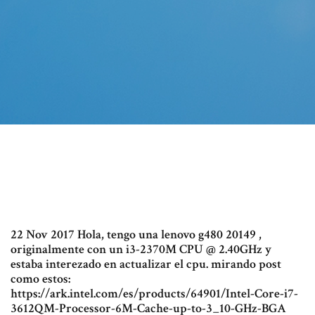
22 Nov 2017 Hola, tengo una lenovo g480 20149 ,
originalmente con un i3-2370M CPU @ 2.40GHz y
estaba interezado en actualizar el cpu. mirando post
como estos:
https://ark.intel.com/es/products/64901/Intel-Core-i7-
3612QM-Processor-6M-Cache-up-to-3_10-GHz-BGA