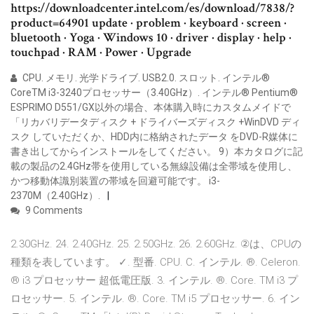
https://downloadcenter.intel.com/es/download/7838/?
product=64901 update · problem · keyboard · screen ·
bluetooth · Yoga · Windows 10 · driver · display · help ·
touchpad · RAM · Power · Upgrade
CPU. メモリ. 光学ドライブ. USB2.0. スロット. インテル®
CoreTM i3-3240プロセッサー（3.40GHz）. インテル® Pentium®
ESPRIMO D551/GX以外の場合、本体購入時にカスタムメイドで
「リカバリデータディスク + ドライバーズディスク +WinDVD ディ
スク していただくか、HDD内に格納されたデータ をDVD-R媒体に
書き出してからインストールをしてください。 9）本カタログに記
載の製品の2.4GHz帯を使用している無線設備は全帯域を使用し、
かつ移動体識別装置の帯域を回避可能です。 i3-
2370M（2.40GHz）.
9 Comments
2.30GHz. 24. 2.40GHz. 25. 2.50GHz. 26. 2.60GHz. ②は、CPUの
種類を表しています。 ✓. 型番. CPU. C. インテル. ®. Celeron.
® i3 プロセッサー 超低電圧版. 3. インテル. ®. Core. TM i3 プ
ロセッサー. 5. インテル. ®. Core. TM i5 プロセッサー. 6. イン