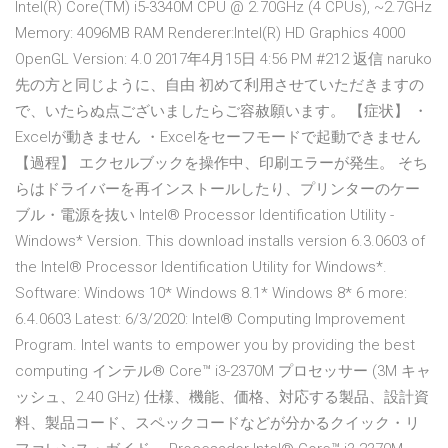
Intel(R) Core(TM) i5-3340M CPU @ 2.70GHz (4 CPUs), ~2.7GHz
Memory: 4096MB RAM Renderer:Intel(R) HD Graphics 4000
OpenGL Version: 4.0 2017年4月15日 4:56 PM #212 返信 naruko
先の方と同じように、自由 初めて利用させていただきますの
で、いたらぬ点ございましたらご容赦願います。 【症状】 ・
Excelが動きません ・Excelをセーフモードで起動できません
【過程】 エクセルブックを操作中、印刷エラーが発生。 そち
らはドライバーを再インストールしたり、プリンターのケー
ブル・電源を抜い Intel® Processor Identification Utility -
Windows* Version. This download installs version 6.3.0603 of
the Intel® Processor Identification Utility for Windows*.
Software: Windows 10* Windows 8.1* Windows 8* 6 more:
6.4.0603 Latest: 6/3/2020: Intel® Computing Improvement
Program. Intel wants to empower you by providing the best
computing インテル® Core™ i3-2370M プロセッサー (3M キャ
ッシュ、2.40 GHz) 仕様、機能、価格、対応する製品、設計資
料、製品コード、スペックコードなどが分かるクイック・リ