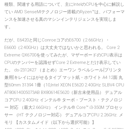
種類、関連する用語について、主にIntelのCPUを中心に解説し
てい AMD SenseMIテクノロジー搭載のRyzen™は、パフォーマ
ンスを加速させる真のマシンインテリジェンスを実現しま
す。
だが、E6420と同じConroeコアのE6700（2.66GHz）・
E6600（2.40GHz）は大丈夫ではないかと思われる。 Core 2
Extreme QX6700を使ってみたが、マザーボードのCPU表示は
CPUのナンバーを認識せずCore 2 Extremeとだけ表示してい
た。 ds-2312427 （まとめ）エーワン ラベルシール[プリンタ
兼用]キレイにはがせるタイプ マット紙・ホワイト A4 12面 丸
型60mm 31394 1冊（10,Intel XEON E5620 2.40GHz SLBV4 CPU
AT80614005073AB BX80614E5620（新古未使用品） デュアル
コアCPU 2.40GHz インテル® ターボ・ブースト・テクノロジ
ー 対応 （最大2.66GHz） インテル® Core™ i3-350M プロセッ
サー （HT テクノロジー対応） デュアルコアCPU 2.26GHz. メ
モリ 【カスタムメイド（以下から選択可能）】