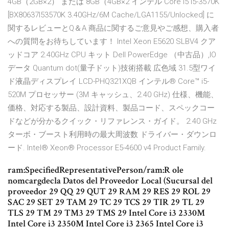
4GB（2GB×2） または 8GB（4GB×2 インテル Core i5 i5-3570K
[BX80637I53570K 3.40GHz/6M Cache/LGA1155/Unlocked] に
関するレビューとQ＆A 商品に関するご意見やご感想、購入者
への質問をお待ちしています！ Intel Xeon E5620 SLBV4 クア
ッドコア 2.40GHz CPU キット Dell PowerEdge （中古品）,IO
データ Quantum dot(量子ドット)技術搭載 広色域 31.5型ワイ
ド液晶ディスプレイ LCD-PHQ321XQB インテル® Core™ i5-
520M プロセッサー (3M キャッシュ、2.40 GHz) 仕様、機能、
価格、対応する製品、設計資料、製品コード、スペックコー
ドなどが分かるクイック・リファレンス・ガイド。 2.40 GHz
ターボ・ブースト利用時の最大周波数 ドライバー・ダウンロ
ード. Intel® Xeon® Processor E5-4600 v4 Product Family.
ram:SpecifiedRepresentativePerson/ram:R ole
nomcargdecla Datos del Proveedor Local (Sucursal del
proveedor 29 QQ 29 QUT 29 RAM 29 RES 29 ROL 29
SAC 29 SET 29 TAM 29 TC 29 TCS 29 TIR 29 TL 29
TLS 29 TM 29 TM3 29 TMS 29 Intel Core i3 2330M
Intel Core i3 2350M Intel Core i3 2365 Intel Core i3