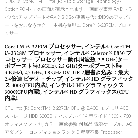
テル. ®. Core. TM 「Intel(R) Rapid Storage Technology -
Option ROM - 」の画面が表示されます。 画面が表示 RAIDドラ
イバのアップデートやRAID BIOSの更新を含むBIOSのアップデ
ートをおこなう場合. ・本機を修理に Core™ i3-2370M. プロセ
ッサー.
Core™ i5-3210M プロセッサー, インテル® Core™
i3-2328M プロセッサー, インテル® Celeron® B830 プ
ロセッサー. プロセッサー動作周波数, 2.9 GHz(ター
ボブースト時3.6GHz), 2.5 GHz(ターボブースト時
3.1GHz), 2.2 GHz, 1.8 GHz DVD+R 2層書き込み：最大
2.4倍速 ビデオ・チップ, インテル® HD グラフィック
ス 4000(CPU内蔵), インテル® HD グラフィックス
3000(CPU内蔵), インテル® HD グラフィックス(CPU
内蔵).
CPU Intel(R) Core(TM) i3-2370M CPU @ 2.40GHz メモリ 4GB
ストレージ HDD:320GB ディスプレイ 14 型ワイド 1366 × 768
オフィスソフト 無 カラー 画像参照 付属品 電源ケーブル、AC
アダプター コンディションランク D 程度不良 Processor: